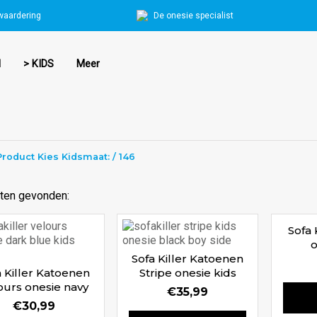
waardering
De onesie specialist
N
> KIDS
Meer
Product Kies Kidsmaat: / 146
ten gevonden:
Sofa 
o
Sofa Killer Katoenen
a Killer Katoenen
Stripe onesie kids
ours onesie navy
€
35,99
kids
€
30,99
Waardering