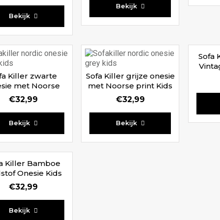
Bekijk
5.00
Bekijk
uit 5
Sofa 
Vinta
fa Killer zwarte
Sofa Killer grijze onesie
sie met Noorse
met Noorse print Kids
print Kids
€
32,99
€
32,99
Bekijk
Bekijk
a Killer Bamboe
stof Onesie Kids
€
32,99
Bekijk