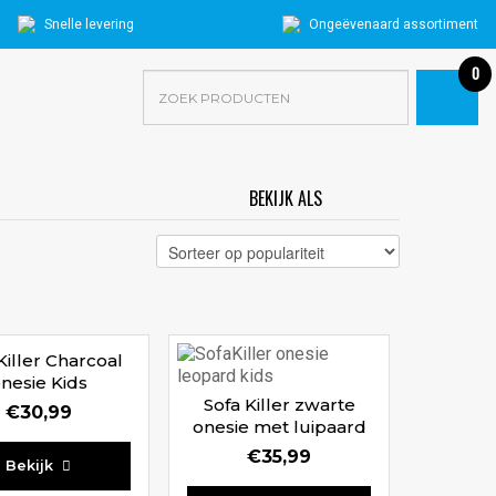
Snelle levering
Ongeëvenaard assortiment
0
BEKIJK ALS
GRID
LIST
Killer Charcoal
nesie Kids
Sofa Killer zwarte
€
30,99
onesie met luipaard
print Kids
€
35,99
Bekijk