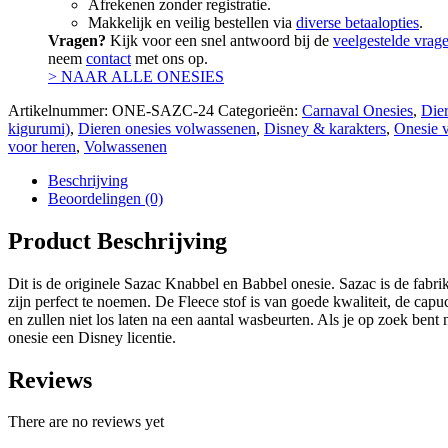
Afrekenen zonder registratie.
Makkelijk en veilig bestellen via
diverse betaalopties
.
Vragen?
Kijk voor een snel antwoord bij de
veelgestelde vrag
neem
contact
met ons op.
> NAAR ALLE ONESIES
Artikelnummer:
ONE-SAZC-24
Categorieën:
Carnaval Onesies
,
Dier
kigurumi)
,
Dieren onesies volwassenen
,
Disney & karakters
,
Onesie 
voor heren
,
Volwassenen
Beschrijving
Beoordelingen (0)
Product Beschrijving
Dit is de originele Sazac Knabbel en Babbel onesie. Sazac is de fabri
zijn perfect te noemen. De Fleece stof is van goede kwaliteit, de c
en zullen niet los laten na een aantal wasbeurten. Als je op zoek bent
onesie een Disney licentie.
Reviews
There are no reviews yet