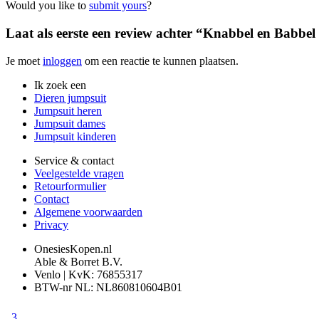
Would you like to
submit yours
?
Laat als eerste een review achter “Knabbel en Babbel
Je moet
inloggen
om een reactie te kunnen plaatsen.
Ik zoek een
Dieren jumpsuit
Jumpsuit heren
Jumpsuit dames
Jumpsuit kinderen
Service & contact
Veelgestelde vragen
Retourformulier
Contact
Algemene voorwaarden
Privacy
OnesiesKopen.nl
Able & Borret B.V.
Venlo | KvK: 76855317
BTW-nr NL: NL860810604B01