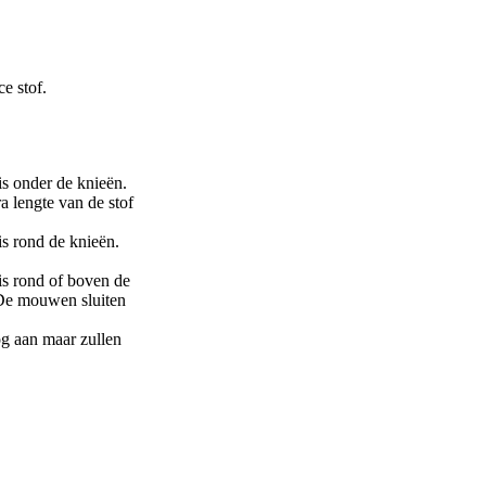
e stof.
uis onder de knieën.
a lengte van de stof
uis rond de knieën.
uis rond of boven de
 De mouwen sluiten
g aan maar zullen