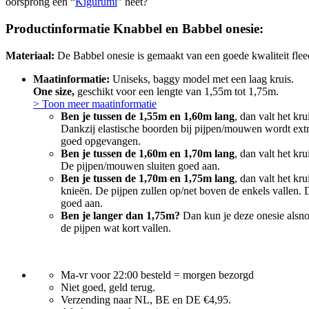
oorsprong een “
Kigurumi
” heet?
Productinformatie Knabbel en Babbel onesie:
Materiaal:
De Babbel onesie is gemaakt van een goede kwaliteit fleec
Maatinformatie:
Uniseks, baggy model met een laag kruis.
One size,
geschikt voor een lengte van 1,55m tot 1,75m.
> Toon meer maatinformatie
Ben je tussen de 1,55m en 1,60m lang
, dan valt het kr
Dankzij elastische boorden bij pijpen/mouwen wordt extr
goed opgevangen.
Ben je tussen de 1,60m en 1,70m lang
, dan valt het kr
De pijpen/mouwen sluiten goed aan.
Ben je tussen de 1,70m en 1,75m lang
, dan valt het kr
knieën. De pijpen zullen op/net boven de enkels vallen.
goed aan.
Ben je langer dan 1,75m?
Dan kun je deze onesie alsno
de pijpen wat kort vallen.
Ma-vr voor 22:00 besteld = morgen bezorgd
Niet goed, geld terug.
Verzending naar NL, BE en DE €4,95.