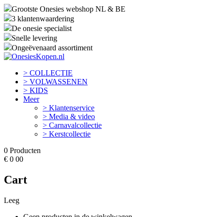
Grootste Onesies webshop NL & BE
3 klantenwaardering
De onesie specialist
Snelle levering
Ongeëvenaard assortiment
> COLLECTIE
> VOLWASSENEN
> KIDS
Meer
> Klantenservice
> Media & video
> Carnavalcollectie
> Kerstcollectie
0
Producten
€
0
00
Cart
Leeg
Geen producten in de winkelwagen.