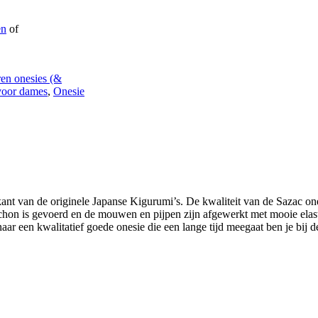
en
of
en onesies (&
voor dames
,
Onesie
kant van de originele Japanse Kigurumi’s. De kwaliteit van de Sazac one
apuchon is gevoerd en de mouwen en pijpen zijn afgewerkt met mooie ela
 naar een kwalitatief goede onesie die een lange tijd meegaat ben je bi