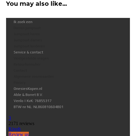
You may also like…
Ik zoek een
Dieren jumpsuit
Jumpsuit heren
Jumpsuit dames
Jumpsuit kinderen
Service & contact
Veelgestelde vragen
Retourformulier
Contact
Algemene voorwaarden
Privacy
OnesiesKopen.nl
Able & Borret B.V.
Venlo | KvK: 76855317
BTW-nr NL: NL860810604B01